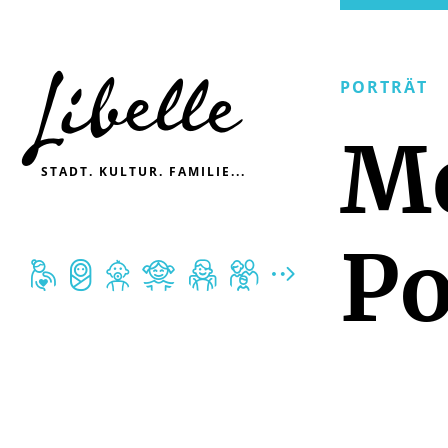

PORTRÄT
M
STADT. KULTUR. FAMILIE...
Po






