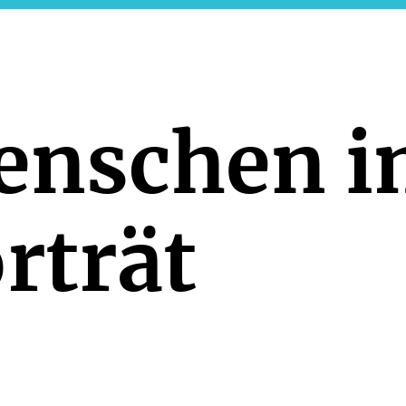
enschen i
rträt