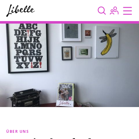



ÜBER UNS