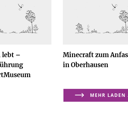
 lebt –
Minecraft zum Anfa
führung
in Oberhausen
hrtMuseum
MEHR LADEN .