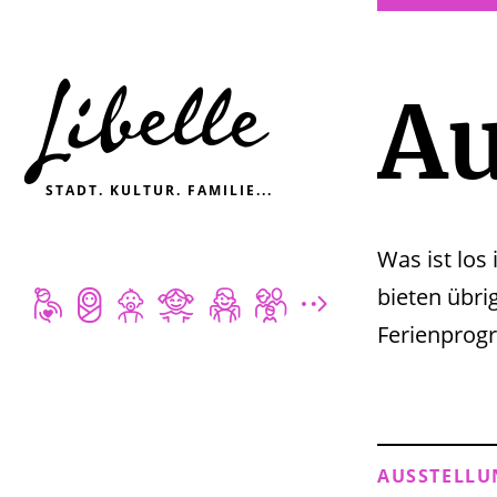

Au
STADT. KULTUR. FAMILIE...
Was ist lo






bieten übri

Ferienprog
AUSSTELLU