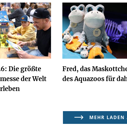
6: Die größte
Fred, das Maskottch
lmesse der Welt
des Aquazoos für da
erleben
MEHR LADEN .