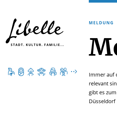

MELDUNG
M
STADT. KULTUR. FAMILIE...







Immer auf d
relevant si
gibt es zum
Düsseldorf 