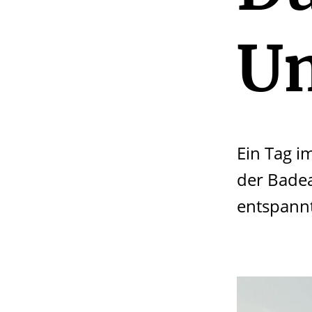
U
Ein Tag i
der Badea
entspannt