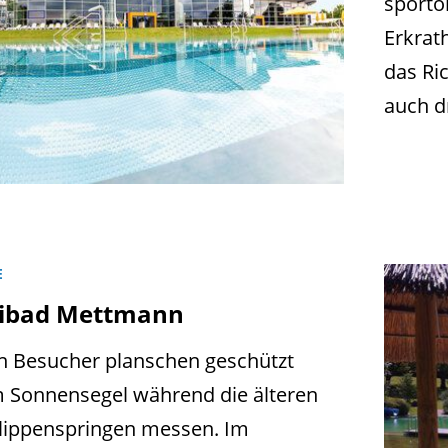
sportor
Erkrat
das Ri
auch d
E
eibad Mettmann
n Besucher planschen geschützt
m Sonnensegel während die älteren
Klippenspringen messen. Im