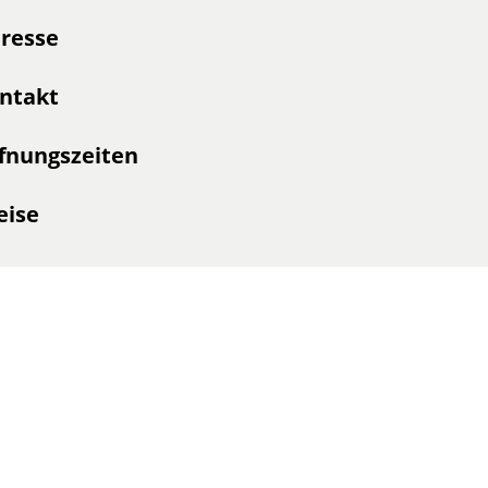
resse
ntakt
fnungszeiten
eise