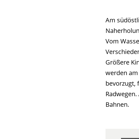
Am südöstli
Naherholung
Vom Wasser
Verschieden
Größere Kin
werden am 
bevorzugt, 
Radwegen. A
Bahnen.