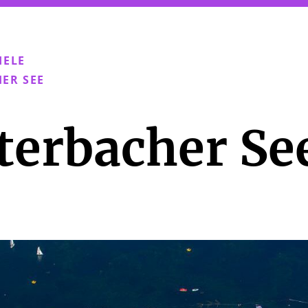
IELE
ER SEE
terbacher Se