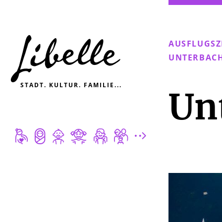

AUSFLUGSZ
UNTERBACH
STADT. KULTUR. FAMILIE...
Un






