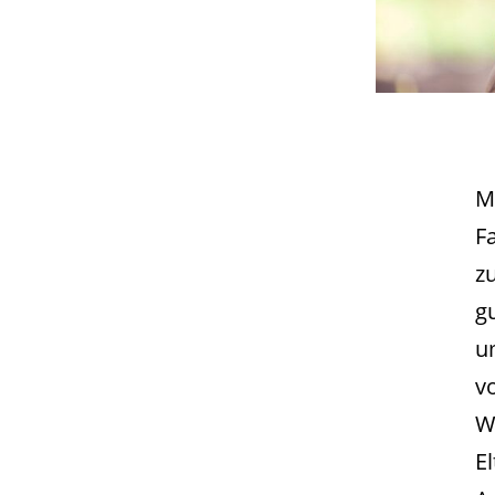
M
F
z
gu
u
v
W
E