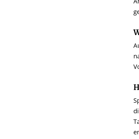
A
g
W
A
n
V
H
Sp
d
T
e