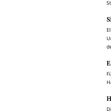
S
S
E
U
d
E
F
H
H
Di