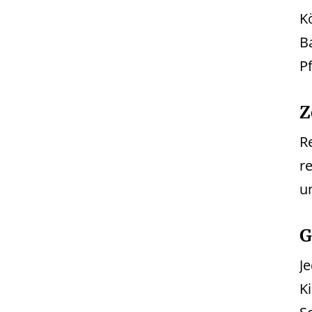
K
B
P
Z
R
r
u
G
J
K