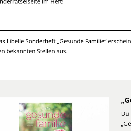
inderrätselseite im Heft!
as Libelle Sonderheft „Gesunde Familie“ erschein
en bekannten Stellen aus.
„G
Du 
„Ge