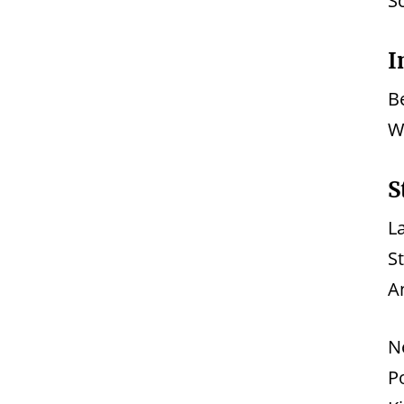
S
I
B
W
S
La
S
A
N
P