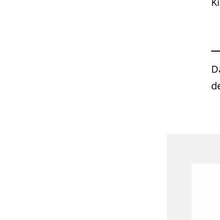
K
D
d