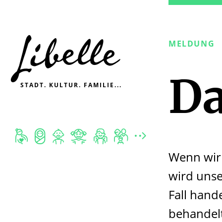

MELDUNG
Da
STADT. KULTUR. FAMILIE...







Wenn wir 
wird unse
Fall hand
behandelt