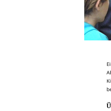
E
Ab
K
be
Ü