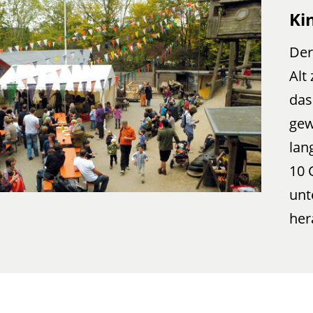
Ki
Der
Alt
das
gew
lan
10 
unt
her