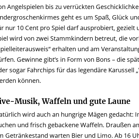
on Angelspielen bis zu verrückten Geschicklichkei
indergroschenkirmes geht es um Spaß, Glück und 
ür nur 10 Cent pro Spiel darf ausprobiert, gezie
piel wird von zwei Stammkindern betreut, die vo
Spielleiterausweis“ erhalten und am Veranstaltung
ürfen. Gewinne gibt’s in Form von Bons – die spät
der sogar Fahrchips für das legendäre Karussell 
erden können.
ive-Musik, Waffeln und gute Laune
atürlich wird auch an hungrige Mägen gedacht: Im
uchen und frisch gebackene Waffeln. Draußen am
m Getränkestand warten Bier und Limo. Ab 16 Uh