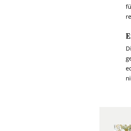
f
r
E
Di
g
e
ni