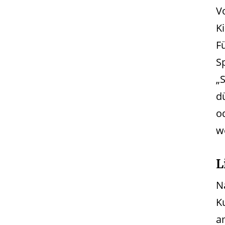
V
K
F
S
„
d
o
w
L
N
K
a