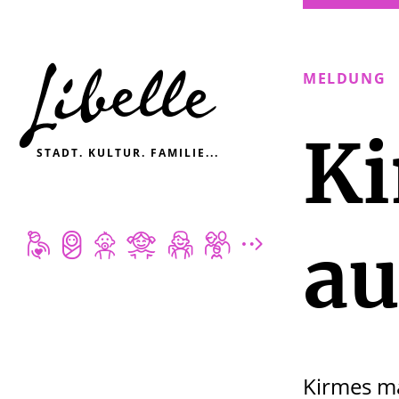

MELDUNG
Ki
STADT. KULTUR. FAMILIE...







au
Kirmes ma