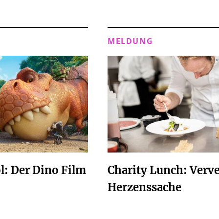
MELDUNG
l: Der Dino Film
Charity Lunch: Verv
Herzenssache