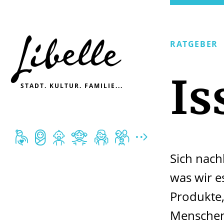

RATGEBER
Is
STADT. KULTUR. FAMILIE...







Sich nach
was wir e
Produkte,
Menschen 