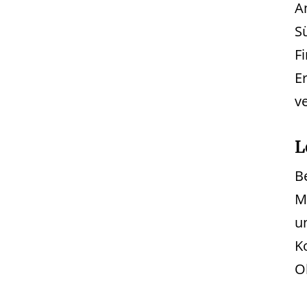
A
S
F
E
ve
L
B
M
u
K
O