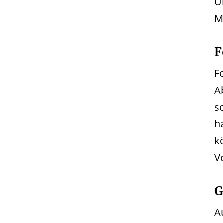
U
M
F
F
A
s
h
k
V
G
A