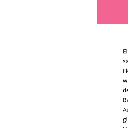
E
s
F
w
d
B
A
gi