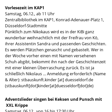
Vorlesezeit im KAP1
Samstag, 06.12., ab 11 Uhr
Zentralbibliothek im KAP1, Konrad-Adenauer-Platz 1,
Düsseldorf-Stadtmitte
Pünktlich zum Nikokaus wird es in der KiBi ganz
wunderbar weihnachtlich mit der Freifrau von Kö,
ihrer Assistentin Sandra und passenden Geschichten.
Es werden Plätzchen genascht und gebastelt. Wer in
der Woche vorher einen mit Namen versehenen
Schuh abgibt, bekommt ihn nach der Geschichtenzeit
mit einer kleinen Überraschung zurück. Es ist ja
schließlich Nikolaus ... Anmeldung erforderlich (Name
& Alter):
stbauskunft.kinder
[at]
duesseldorf.de
(stbauskunft[dot]kinder[at]duesseldorf[dot]de)
Adventslieder singen bei Keksen und Punsch mit
XXL Krippe
Samstag, 06.12., von 16 bis 17:30 Uhr