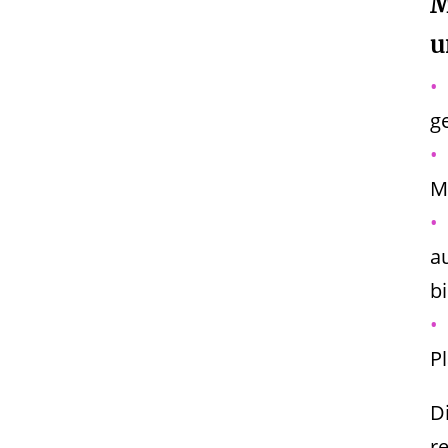
M
u
g
M
a
b
P
D