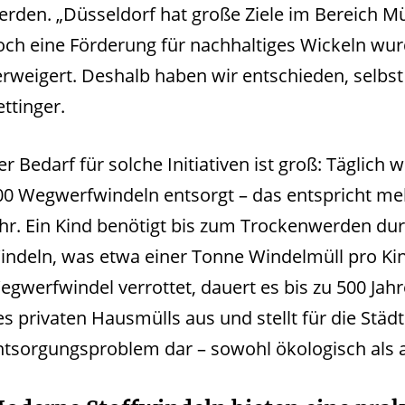
erden. „Düsseldorf hat große Ziele im Bereich M
och eine Förderung für nachhaltiges Wickeln wu
erweigert. Deshalb haben wir entschieden, selbst 
ttinger.
er Bedarf für solche Initiativen ist groß: Täglich
00 Wegwerfwindeln entsorgt – das entspricht meh
ahr. Ein Kind benötigt bis zum Trockenwerden dur
indeln, was etwa einer Tonne Windelmüll pro Kind
egwerfwindel verrottet, dauert es bis zu 500 Jah
es privaten Hausmülls aus und stellt für die Stä
ntsorgungsproblem dar – sowohl ökologisch als au