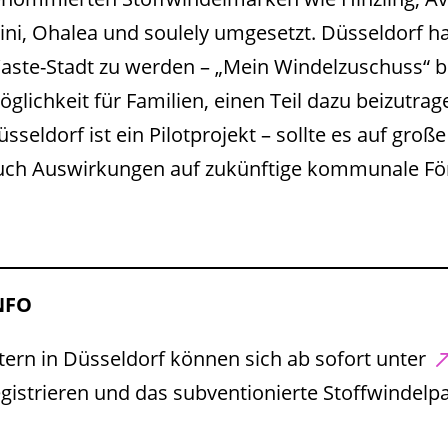
enommierten Stoffwindelmarken wie Hinzling, 
ini, Ohalea und soulely umgesetzt. Düsseldorf hat 
aste-Stadt zu werden – „Mein Windelzuschuss“ bie
öglichkeit für Familien, einen Teil dazu beizutr
üsseldorf ist ein Pilotprojekt – sollte es auf gro
uch Auswirkungen auf zukünftige kommunale Fö
NFO
ltern in Düsseldorf können sich ab sofort unter
egistrieren und das subventionierte Stoffwindelpa