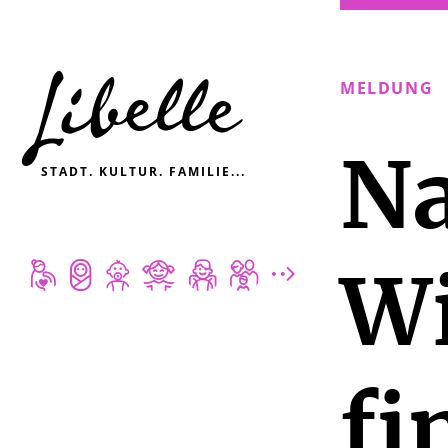

MELDUNG
Na
STADT. KULTUR. FAMILIE...







Wi
fi