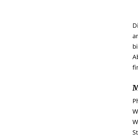
D
a
bi
A
f
M
P
W
W
St