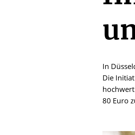
un
In Düsseld
Die Initi
hochwerti
80 Euro z