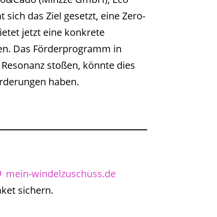
Avo&Cado (Minzze GmbH), Eco
sich das Ziel gesetzt, eine Zero-
tet jetzt eine konkrete
agen. Das Förderprogramm in
ße Resonanz stoßen, könnte dies
rderungen haben.
mein-windelzuschuss.de
ket sichern.