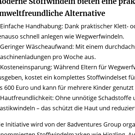
oderne Stoffwindeln bieten eine prak
mweltfreundliche Alternative
Einfache Handhabung: Dank praktischer Klett- o
enauso schnell anlegen wie Wegwerfwindeln.
Geringer Wäscheaufwand: Mit einem durchdach
aschinenladungen pro Woche aus.
Kosteneinsparung: Während Eltern für Wegwerfw
usgeben, kostet ein komplettes Stoffwindelset fü
is 600 Euro und kann für mehrere Kinder genutzt
Hautfreundlichkeit: Ohne unnötige Schadstoffe 
lastikwindeln – das schützt die Haut und reduzier
ie Initiative wird von der 8adventures Group orga