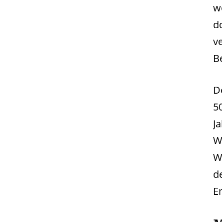
w
d
v
Be
D
5
J
W
W
d
E