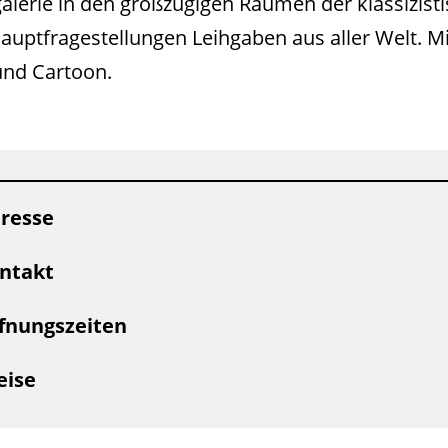
alerie in den großzügigen Räumen der klassizist
Hauptfragestellungen Leihgaben aus aller Welt. 
und Cartoon.
resse
ntakt
fnungszeiten
eise