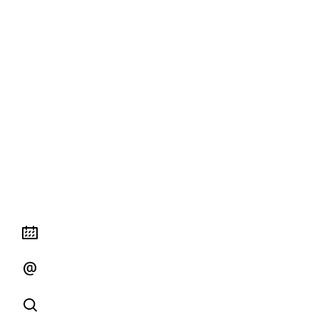


