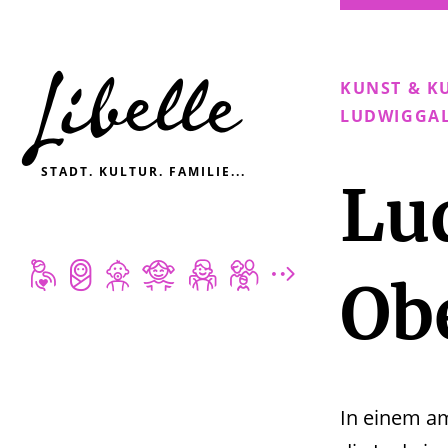

KUNST & K
LUDWIGGAL
STADT. KULTUR. FAMILIE...
Lu







Ob
In einem a