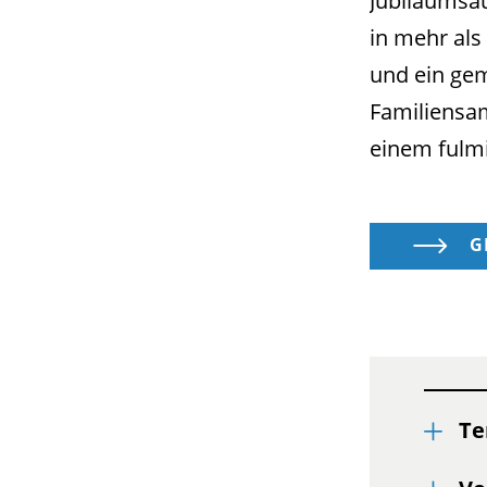
Jubiläumsau
in mehr als
und ein ge
Familiensam
einem fulmi
G
Te