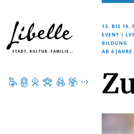

13. BIS 19
EVENT | L
BILDUNG
AB 4 JAHRE
STADT. KULTUR. FAMILIE...
Z






