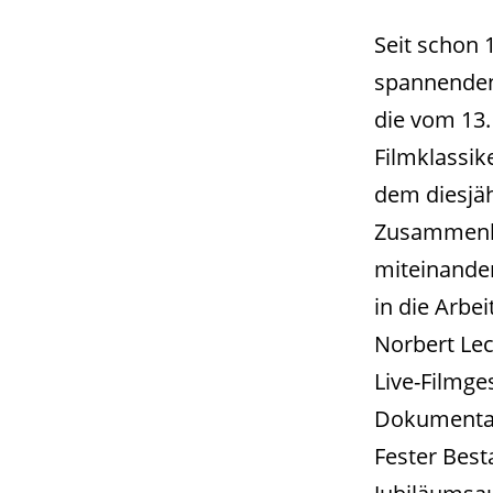
Seit schon 
spannenden
die vom 13.
Filmklassik
dem diesjä
Zusammenha
miteinande
in die Arbe
Norbert Lec
Live-Filmge
Dokumentat
Fester Bes