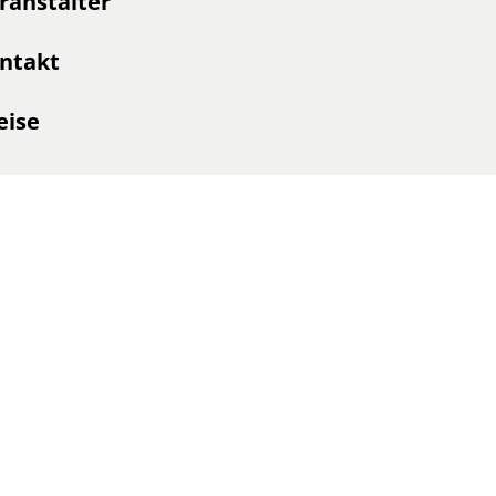
ranstalter
ntakt
eise