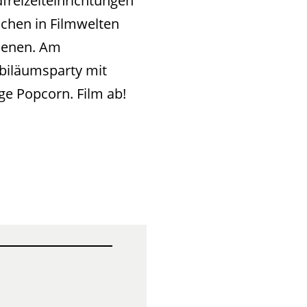
reizeiteinrichtungen
uchen in Filmwelten
henen. Am
ubiläumsparty mit
ge Popcorn. Film ab!