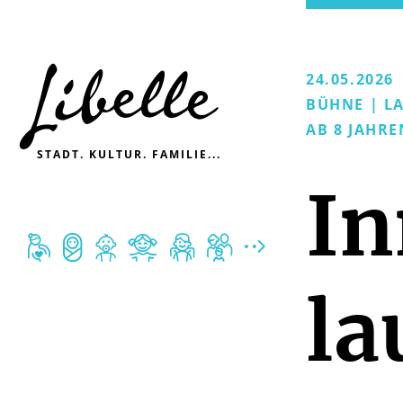

24.05.2026
BÜHNE | L
AB 8 JAHRE
STADT. KULTUR. FAMILIE...
In







la