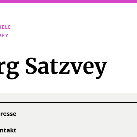
IELE
VEY
rg Satzvey
resse
ntakt