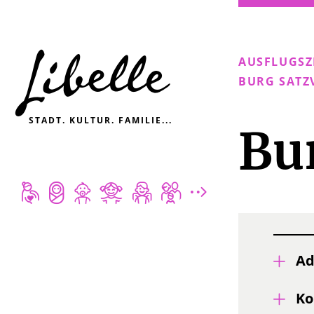

AUSFLUGSZ
BURG SATZ
STADT. KULTUR. FAMILIE...
Bu







Ad
Ko