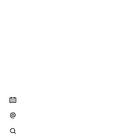


