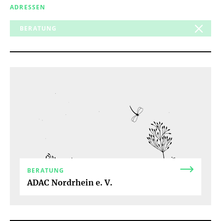
ADRESSEN
BERATUNG
AUSFLUGSZIELE
BERATUNG
KINDERGARTEN (STÄDT.)
KINDERGARTEN (PRIV.)
TAGESELTERN
EINKAUFEN
ESSEN & TRINKEN
FAMILIENBILDUNG
GESUNDHEIT
HEBAMME
KINDERGEBURTSTAG
KLINIKFÜHRER
BERATUNG
ADAC Nordrhein e. V.
KUNST & KULTUR
KREATIV