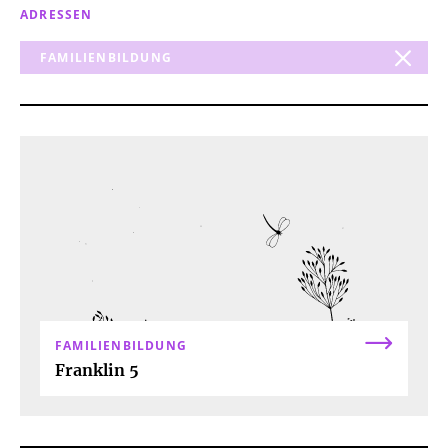
ADRESSEN
FAMILIENBILDUNG
AUSFLUGSZIELE
BERATUNG
KINDERGARTEN (STÄDT.)
KINDERGARTEN (PRIV.)
TAGESELTERN
EINKAUFEN
ESSEN & TRINKEN
FAMILIENBILDUNG
GESUNDHEIT
HEBAMME
KINDERGEBURTSTAG
KLINIKFÜHRER
FAMILIENBILDUNG
Franklin 5
KUNST & KULTUR
KREATIV