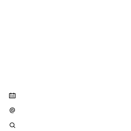


