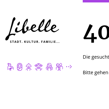

4
STADT. KULTUR. FAMILIE...
Die gesucht







Bitte gehen