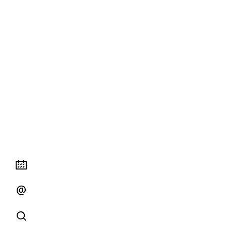


