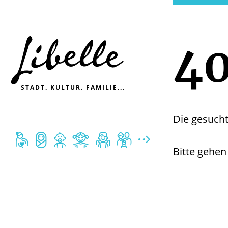

4
STADT. KULTUR. FAMILIE...
Die gesucht







Bitte gehen