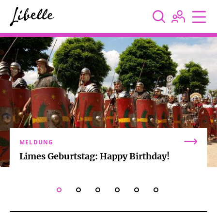



MELDUNG
Limes Geburtstag: Happy Birthday!